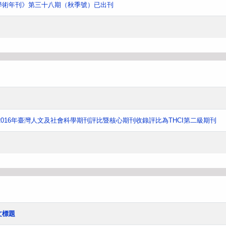
學術年刊》第三十八期（秋季號）已出刊
016年臺灣人文及社會科學期刊評比暨核心期刊收錄評比為THCI第二級期刊
文標題