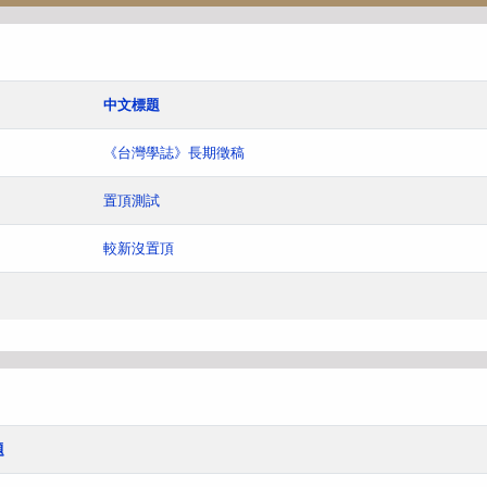
中文標題
《台灣學誌》長期徵稿
置頂測試
較新沒置頂
題