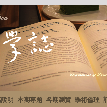
稿說明
本期專題
各期瀏覽
學術倫理