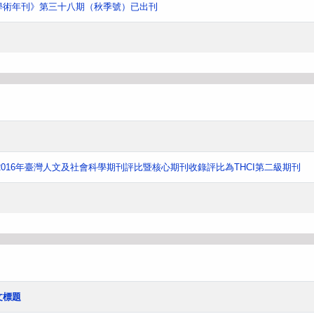
學術年刊》第三十八期（秋季號）已出刊
016年臺灣人文及社會科學期刊評比暨核心期刊收錄評比為THCI第二級期刊
文標題