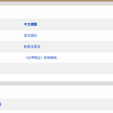
中文標題
置頂測試
較新沒置頂
《台灣學誌》長期徵稿
題