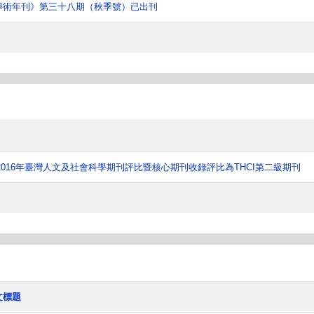
學術年刊》第三十八期（秋季號）已出刊
016年臺灣人文及社會科學期刊評比暨核心期刊收錄評比為THCI第二級期刊
文標題