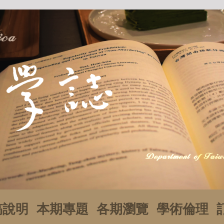
稿說明
本期專題
各期瀏覽
學術倫理