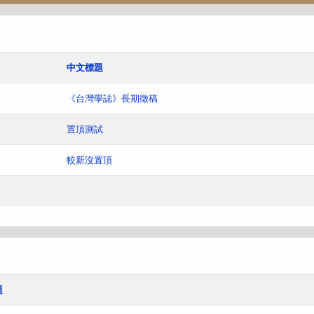
中文標題
《台灣學誌》長期徵稿
置頂測試
較新沒置頂
題