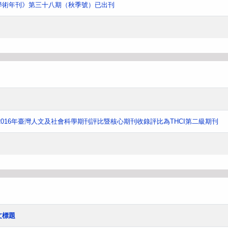
學術年刊》第三十八期（秋季號）已出刊
016年臺灣人文及社會科學期刊評比暨核心期刊收錄評比為THCI第二級期刊
文標題