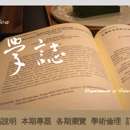
稿說明
本期專題
各期瀏覽
學術倫理