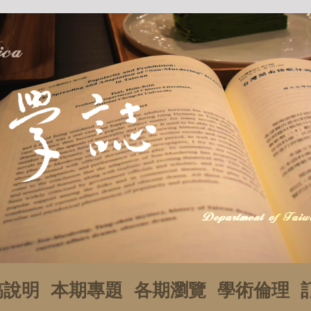
稿說明
本期專題
各期瀏覽
學術倫理