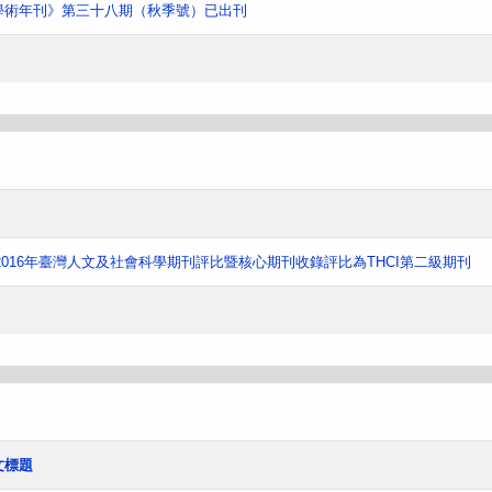
學術年刊》第三十八期（秋季號）已出刊
016年臺灣人文及社會科學期刊評比暨核心期刊收錄評比為THCI第二級期刊
文標題