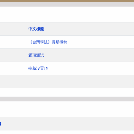
中文標題
《台灣學誌》長期徵稿
置頂測試
較新沒置頂
題