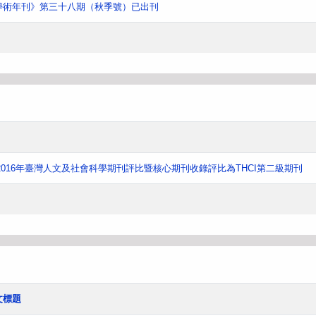
學術年刊》第三十八期（秋季號）已出刊
016年臺灣人文及社會科學期刊評比暨核心期刊收錄評比為THCI第二級期刊
文標題