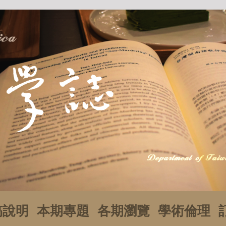
稿說明
本期專題
各期瀏覽
學術倫理