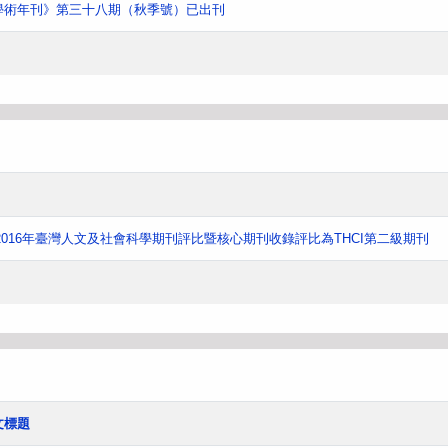
學術年刊》第三十八期（秋季號）已出刊
016年臺灣人文及社會科學期刊評比暨核心期刊收錄評比為THCI第二級期刊
文標題