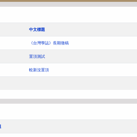
中文標題
《台灣學誌》長期徵稿
置頂測試
較新沒置頂
題