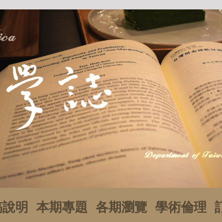
稿說明
本期專題
各期瀏覽
學術倫理