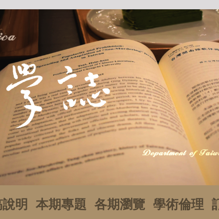
稿說明
本期專題
各期瀏覽
學術倫理