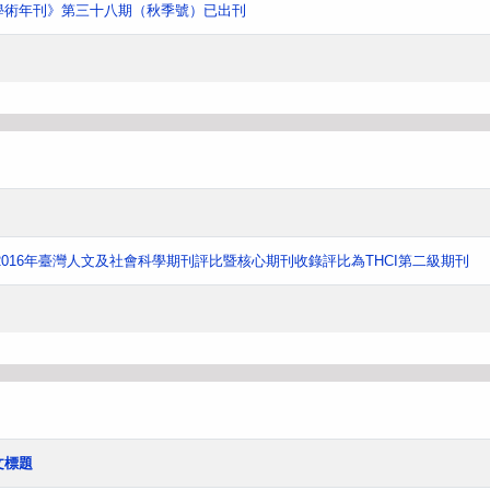
學術年刊》第三十八期（秋季號）已出刊
016年臺灣人文及社會科學期刊評比暨核心期刊收錄評比為THCI第二級期刊
文標題