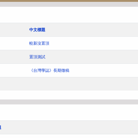
中文標題
較新沒置頂
置頂測試
《台灣學誌》長期徵稿
題