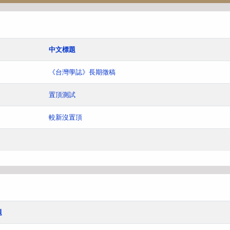
中文標題
《台灣學誌》長期徵稿
置頂測試
較新沒置頂
題