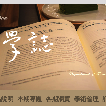
稿說明
本期專題
各期瀏覽
學術倫理