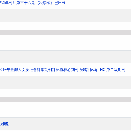
學術年刊》第三十八期（秋季號）已出刊
016年臺灣人文及社會科學期刊評比暨核心期刊收錄評比為THCI第二級期刊
文標題