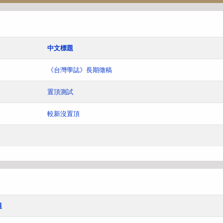
中文標題
《台灣學誌》長期徵稿
置頂測試
較新沒置頂
題