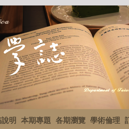
稿說明
本期專題
各期瀏覽
學術倫理