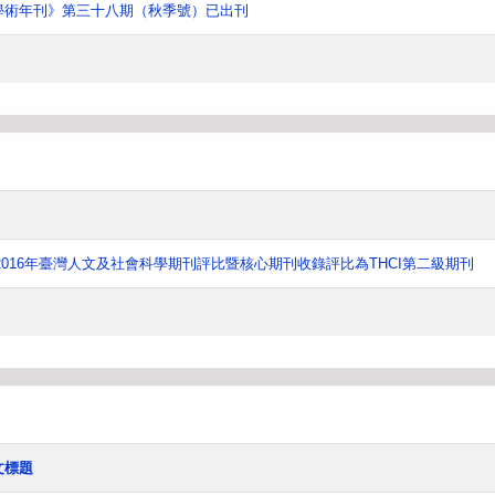
學術年刊》第三十八期（秋季號）已出刊
016年臺灣人文及社會科學期刊評比暨核心期刊收錄評比為THCI第二級期刊
文標題