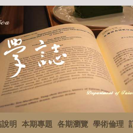
稿說明
本期專題
各期瀏覽
學術倫理