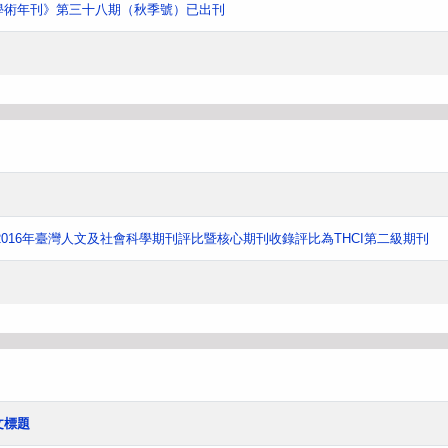
學術年刊》第三十八期（秋季號）已出刊
016年臺灣人文及社會科學期刊評比暨核心期刊收錄評比為THCI第二級期刊
文標題