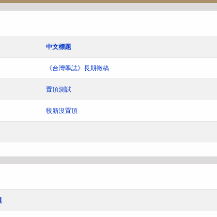
中文標題
《台灣學誌》長期徵稿
置頂測試
較新沒置頂
題