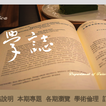
稿說明
本期專題
各期瀏覽
學術倫理