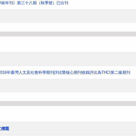
學術年刊》第三十八期（秋季號）已出刊
016年臺灣人文及社會科學期刊評比暨核心期刊收錄評比為THCI第二級期刊
文標題