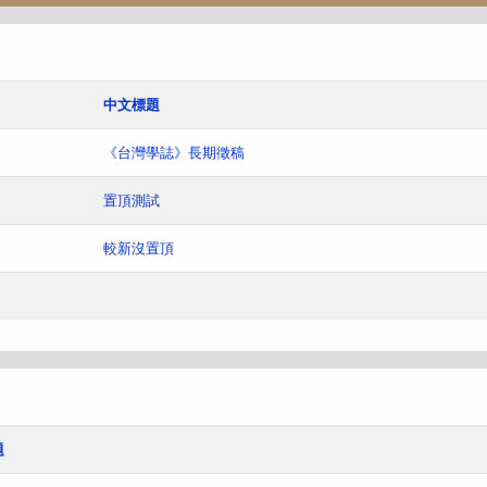
中文標題
《台灣學誌》長期徵稿
置頂測試
較新沒置頂
題