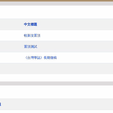
中文標題
較新沒置頂
置頂測試
《台灣學誌》長期徵稿
題