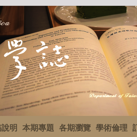
稿說明
本期專題
各期瀏覽
學術倫理