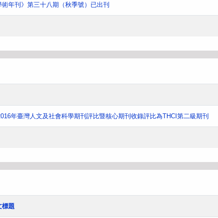
學術年刊》第三十八期（秋季號）已出刊
016年臺灣人文及社會科學期刊評比暨核心期刊收錄評比為THCI第二級期刊
文標題