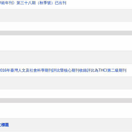
學術年刊》第三十八期（秋季號）已出刊
016年臺灣人文及社會科學期刊評比暨核心期刊收錄評比為THCI第二級期刊
文標題