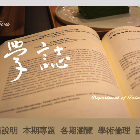
稿說明
本期專題
各期瀏覽
學術倫理