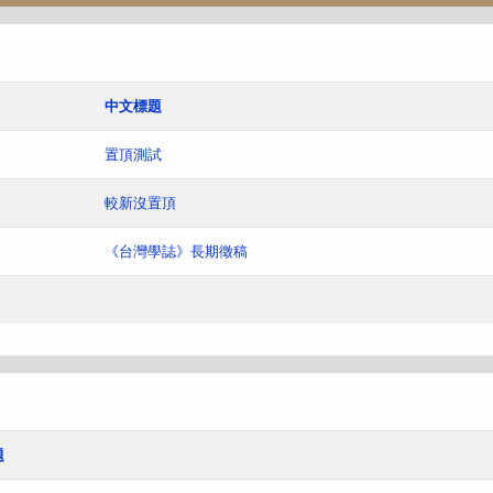
中文標題
置頂測試
較新沒置頂
《台灣學誌》長期徵稿
題