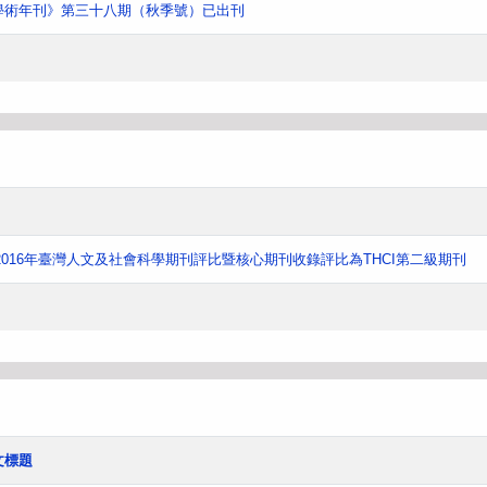
學術年刊》第三十八期（秋季號）已出刊
016年臺灣人文及社會科學期刊評比暨核心期刊收錄評比為THCI第二級期刊
文標題