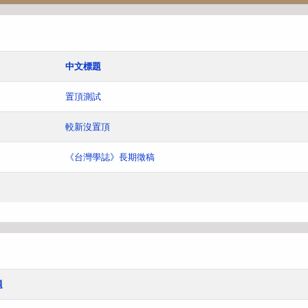
中文標題
置頂測試
較新沒置頂
《台灣學誌》長期徵稿
題