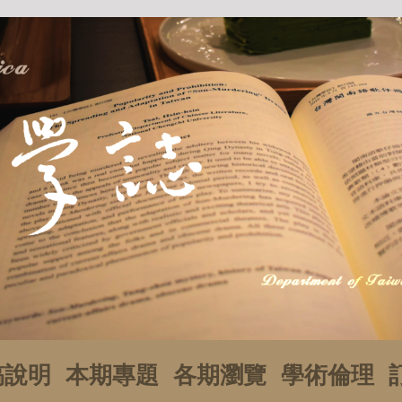
稿說明
本期專題
各期瀏覽
學術倫理