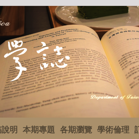
稿說明
本期專題
各期瀏覽
學術倫理