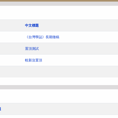
中文標題
《台灣學誌》長期徵稿
置頂測試
較新沒置頂
題