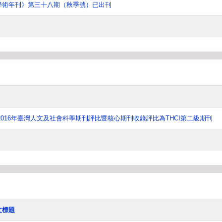
學術年刊》第三十八期（秋季號）已出刊
016年臺灣人文及社會科學期刊評比暨核心期刊收錄評比為THCI第二級期刊
文標題