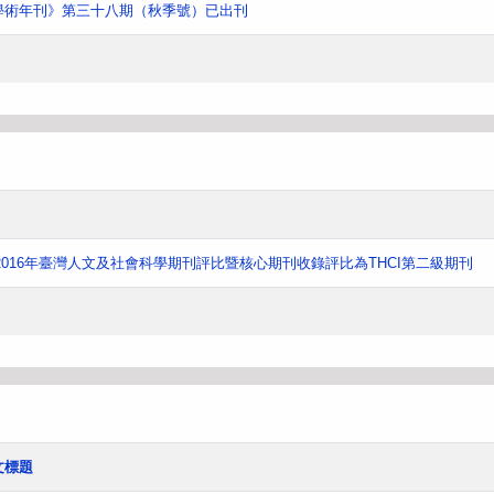
學術年刊》第三十八期（秋季號）已出刊
016年臺灣人文及社會科學期刊評比暨核心期刊收錄評比為THCI第二級期刊
文標題