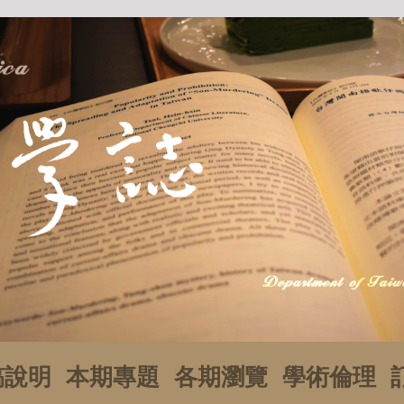
稿說明
本期專題
各期瀏覽
學術倫理