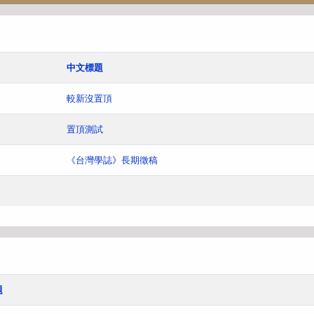
中文標題
較新沒置頂
置頂測試
《台灣學誌》長期徵稿
題