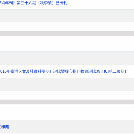
學術年刊》第三十八期（秋季號）已出刊
016年臺灣人文及社會科學期刊評比暨核心期刊收錄評比為THCI第二級期刊
文標題