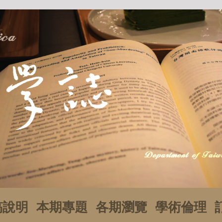
稿說明
本期專題
各期瀏覽
學術倫理