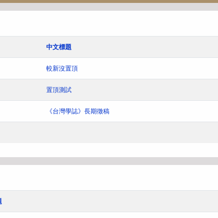
中文標題
較新沒置頂
置頂測試
《台灣學誌》長期徵稿
題