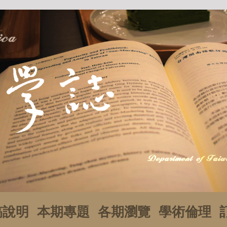
稿說明
本期專題
各期瀏覽
學術倫理