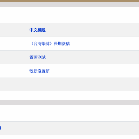
中文標題
《台灣學誌》長期徵稿
置頂測試
較新沒置頂
題