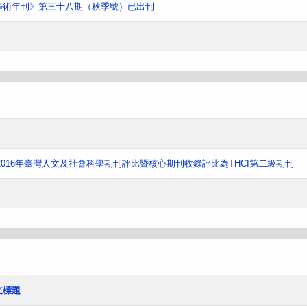
學術年刊》第三十八期（秋季號）已出刊
016年臺灣人文及社會科學期刊評比暨核心期刊收錄評比為THCI第二級期刊
文標題