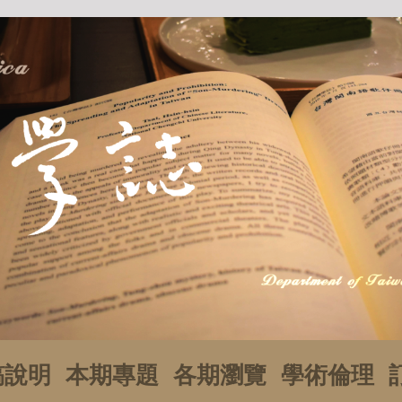
稿說明
本期專題
各期瀏覽
學術倫理