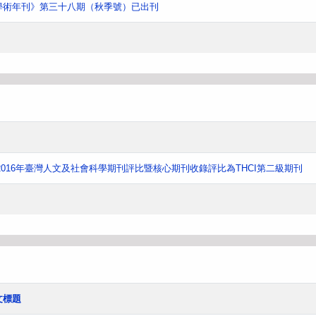
學術年刊》第三十八期（秋季號）已出刊
016年臺灣人文及社會科學期刊評比暨核心期刊收錄評比為THCI第二級期刊
文標題