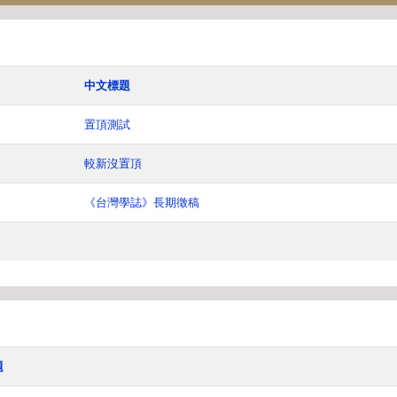
中文標題
置頂測試
較新沒置頂
《台灣學誌》長期徵稿
題