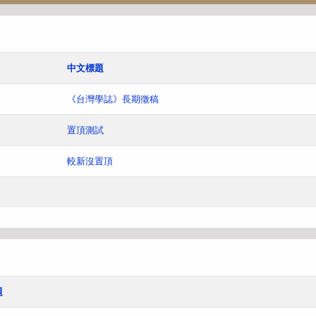
中文標題
《台灣學誌》長期徵稿
置頂測試
較新沒置頂
題