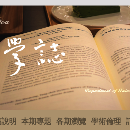
稿說明
本期專題
各期瀏覽
學術倫理