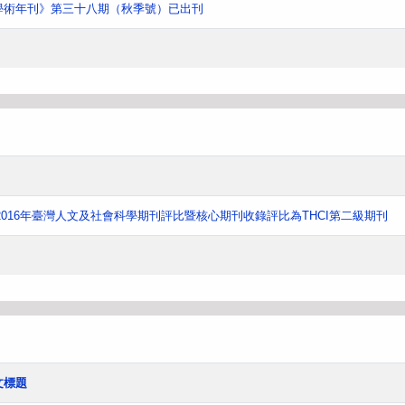
學術年刊》第三十八期（秋季號）已出刊
016年臺灣人文及社會科學期刊評比暨核心期刊收錄評比為THCI第二級期刊
文標題