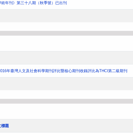
學術年刊》第三十八期（秋季號）已出刊
016年臺灣人文及社會科學期刊評比暨核心期刊收錄評比為THCI第二級期刊
文標題