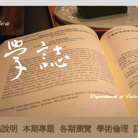
稿說明
本期專題
各期瀏覽
學術倫理