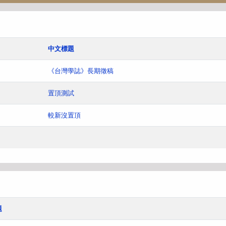
中文標題
《台灣學誌》長期徵稿
置頂測試
較新沒置頂
題