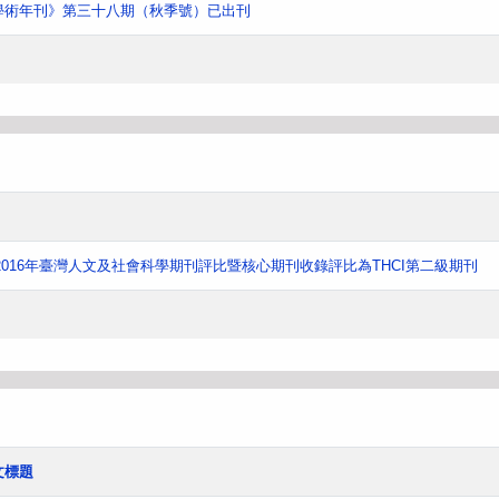
學術年刊》第三十八期（秋季號）已出刊
016年臺灣人文及社會科學期刊評比暨核心期刊收錄評比為THCI第二級期刊
文標題