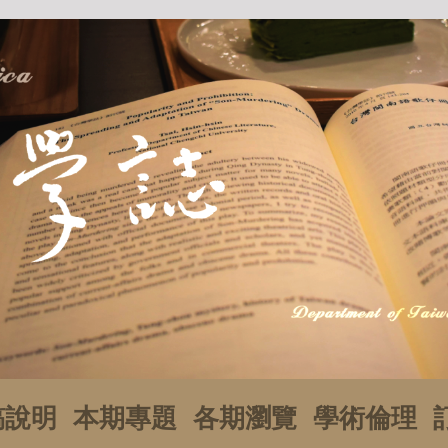
稿說明
本期專題
各期瀏覽
學術倫理