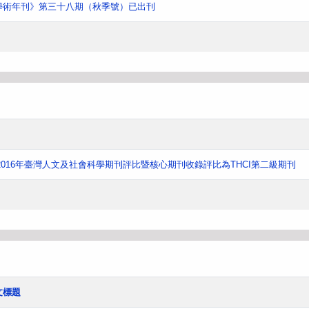
學術年刊》第三十八期（秋季號）已出刊
016年臺灣人文及社會科學期刊評比暨核心期刊收錄評比為THCI第二級期刊
文標題