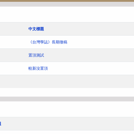
中文標題
《台灣學誌》長期徵稿
置頂測試
較新沒置頂
題