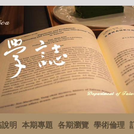
稿說明
本期專題
各期瀏覽
學術倫理