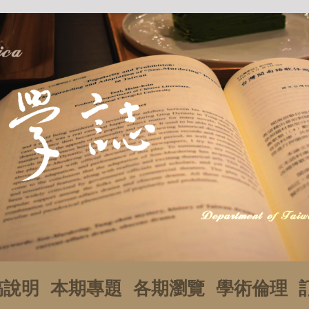
稿說明
本期專題
各期瀏覽
學術倫理