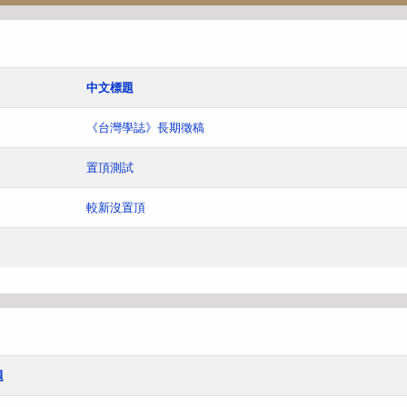
中文標題
《台灣學誌》長期徵稿
置頂測試
較新沒置頂
題