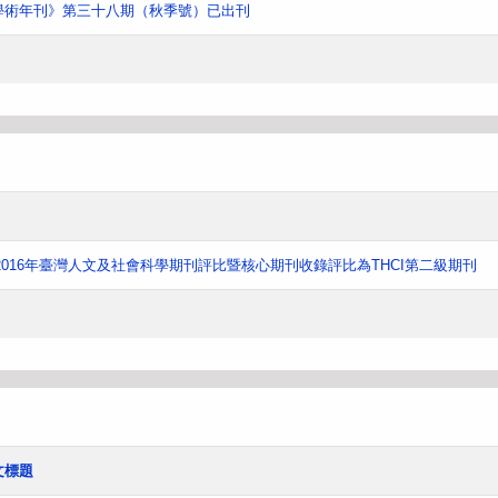
學術年刊》第三十八期（秋季號）已出刊
016年臺灣人文及社會科學期刊評比暨核心期刊收錄評比為THCI第二級期刊
文標題