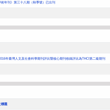
學術年刊》第三十八期（秋季號）已出刊
016年臺灣人文及社會科學期刊評比暨核心期刊收錄評比為THCI第二級期刊
文標題