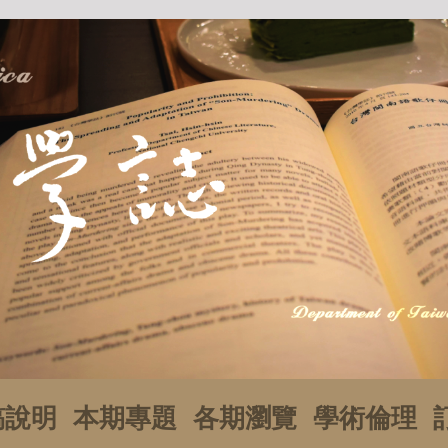
稿說明
本期專題
各期瀏覽
學術倫理