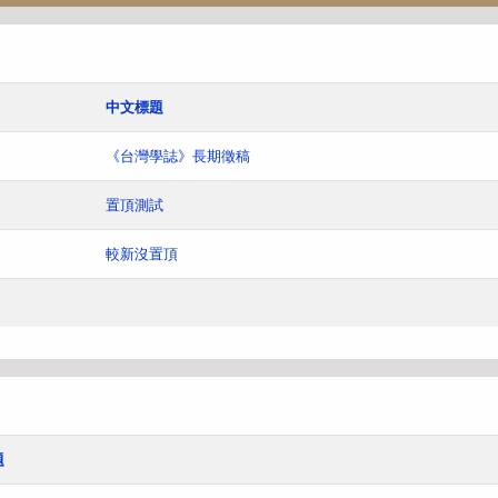
中文標題
《台灣學誌》長期徵稿
置頂測試
較新沒置頂
題