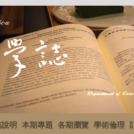
稿說明
本期專題
各期瀏覽
學術倫理