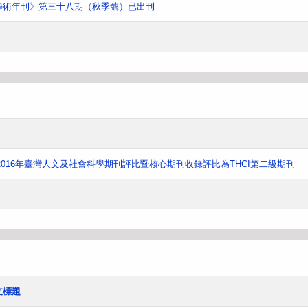
學術年刊》第三十八期（秋季號）已出刊
016年臺灣人文及社會科學期刊評比暨核心期刊收錄評比為THCI第二級期刊
文標題