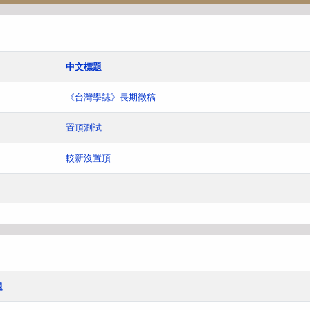
中文標題
《台灣學誌》長期徵稿
置頂測試
較新沒置頂
題