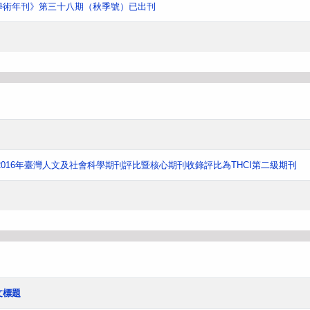
學術年刊》第三十八期（秋季號）已出刊
016年臺灣人文及社會科學期刊評比暨核心期刊收錄評比為THCI第二級期刊
文標題