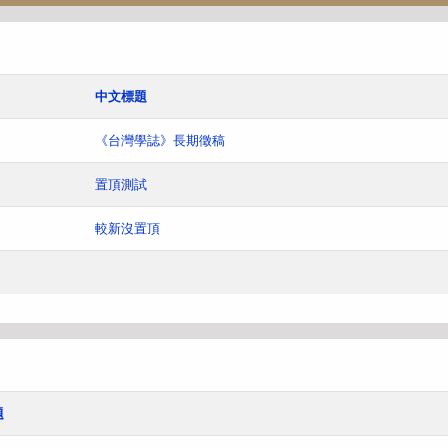
中文標題
《台灣學誌》長期徵稿
置頂測試
較新沒置頂
題