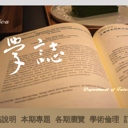
稿說明
本期專題
各期瀏覽
學術倫理