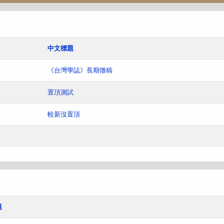
中文標題
《台灣學誌》長期徵稿
置頂測試
較新沒置頂
題