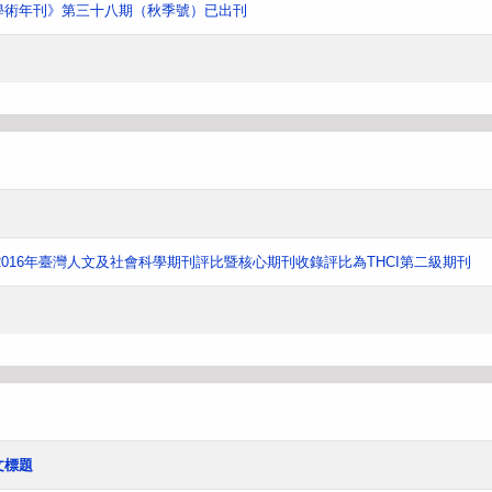
學術年刊》第三十八期（秋季號）已出刊
016年臺灣人文及社會科學期刊評比暨核心期刊收錄評比為THCI第二級期刊
文標題