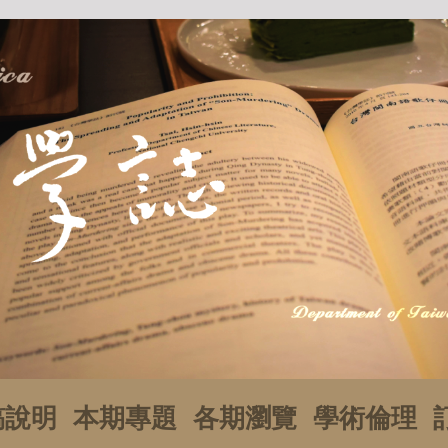
稿說明
本期專題
各期瀏覽
學術倫理