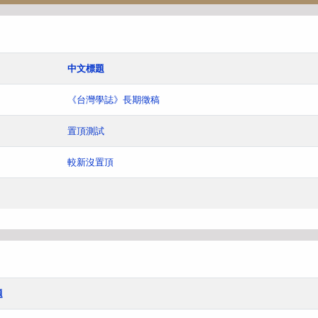
中文標題
《台灣學誌》長期徵稿
置頂測試
較新沒置頂
題