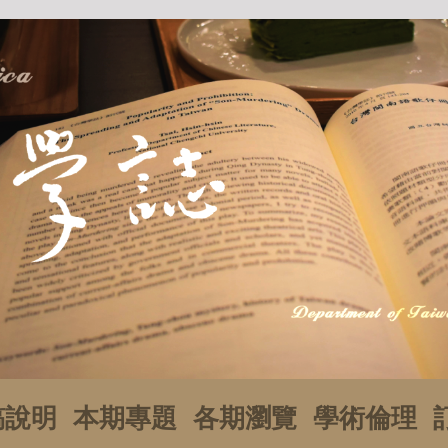
稿說明
本期專題
各期瀏覽
學術倫理