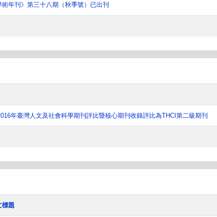
學術年刊》第三十八期（秋季號）已出刊
016年臺灣人文及社會科學期刊評比暨核心期刊收錄評比為THCI第二級期刊
文標題