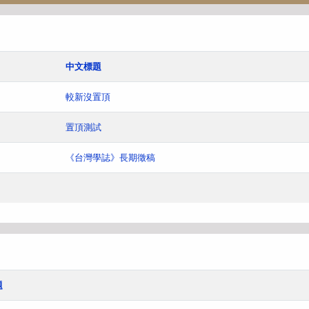
中文標題
較新沒置頂
置頂測試
《台灣學誌》長期徵稿
題