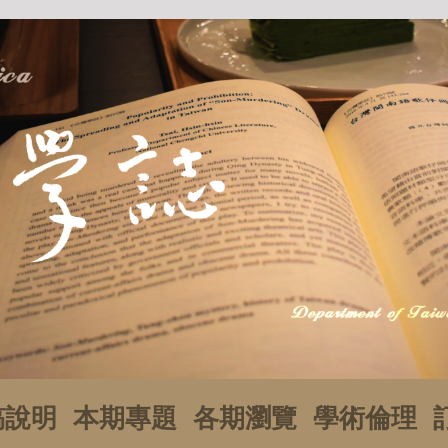
稿說明
本期專題
各期瀏覽
學術倫理