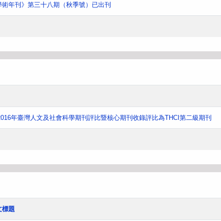
學術年刊》第三十八期（秋季號）已出刊
016年臺灣人文及社會科學期刊評比暨核心期刊收錄評比為THCI第二級期刊
文標題