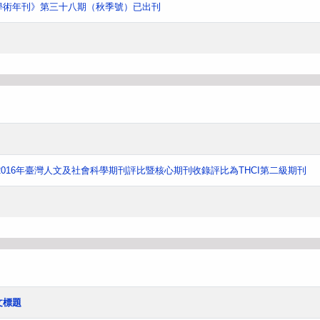
學術年刊》第三十八期（秋季號）已出刊
016年臺灣人文及社會科學期刊評比暨核心期刊收錄評比為THCI第二級期刊
文標題