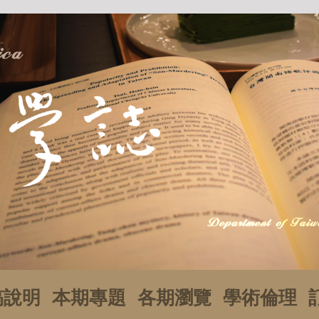
稿說明
本期專題
各期瀏覽
學術倫理