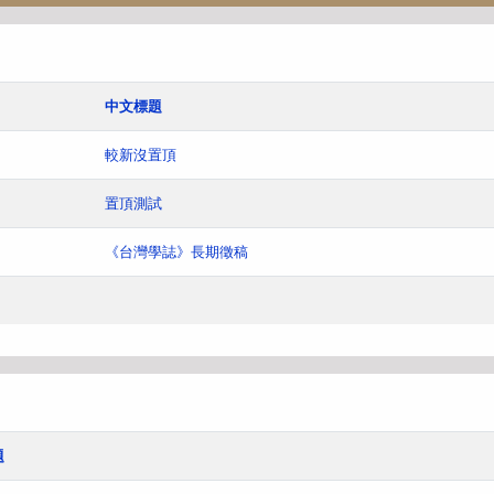
中文標題
較新沒置頂
置頂測試
《台灣學誌》長期徵稿
題