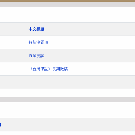
中文標題
較新沒置頂
置頂測試
《台灣學誌》長期徵稿
題