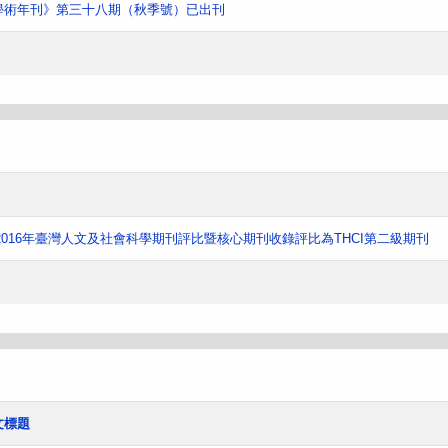
學術年刊》第三十八期（秋季號）已出刊
016年臺灣人文及社會科學期刊評比暨核心期刊收錄評比為THCI第二級期刊
文標題