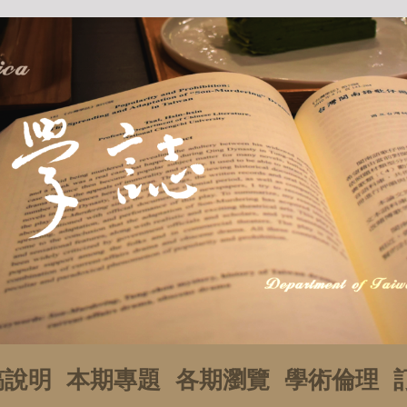
稿說明
本期專題
各期瀏覽
學術倫理