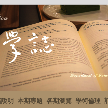
稿說明
本期專題
各期瀏覽
學術倫理