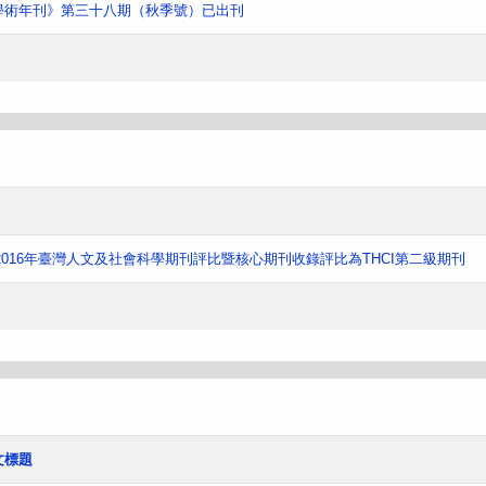
學術年刊》第三十八期（秋季號）已出刊
016年臺灣人文及社會科學期刊評比暨核心期刊收錄評比為THCI第二級期刊
文標題