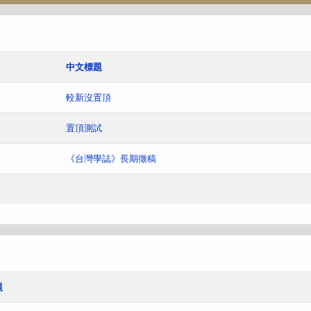
中文標題
較新沒置頂
置頂測試
《台灣學誌》長期徵稿
題