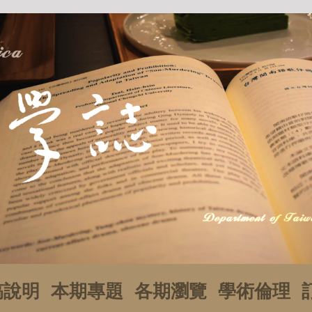
稿說明
本期專題
各期瀏覽
學術倫理