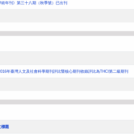
學術年刊》第三十八期（秋季號）已出刊
016年臺灣人文及社會科學期刊評比暨核心期刊收錄評比為THCI第二級期刊
文標題