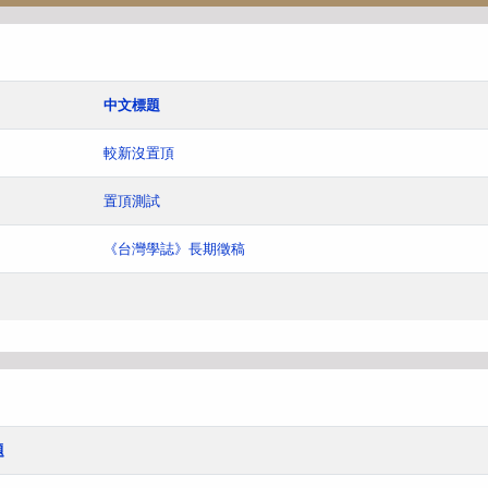
中文標題
較新沒置頂
置頂測試
《台灣學誌》長期徵稿
題