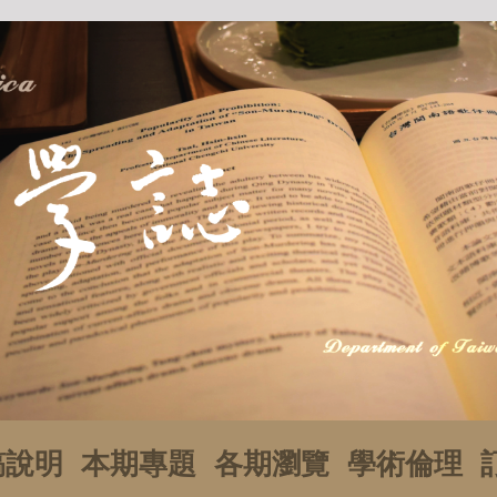
稿說明
本期專題
各期瀏覽
學術倫理