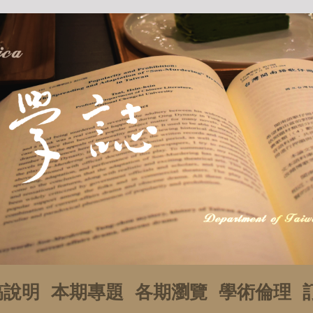
稿說明
本期專題
各期瀏覽
學術倫理