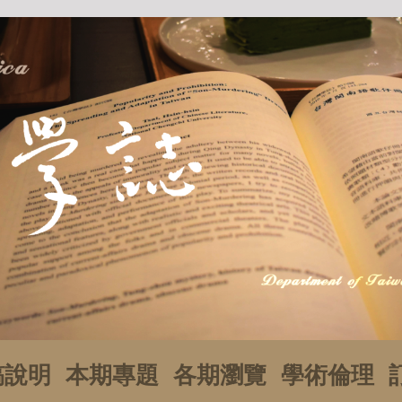
稿說明
本期專題
各期瀏覽
學術倫理