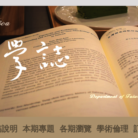
稿說明
本期專題
各期瀏覽
學術倫理