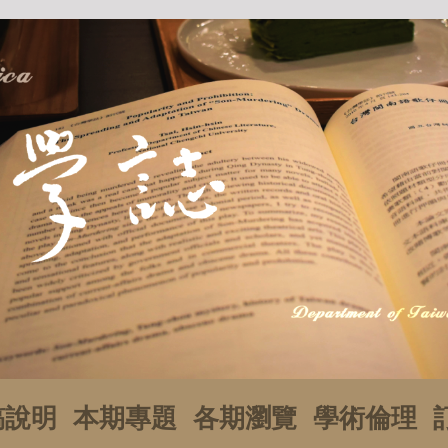
稿說明
本期專題
各期瀏覽
學術倫理