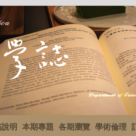
稿說明
本期專題
各期瀏覽
學術倫理