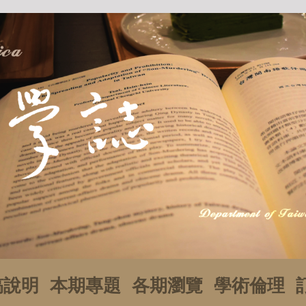
稿說明
本期專題
各期瀏覽
學術倫理