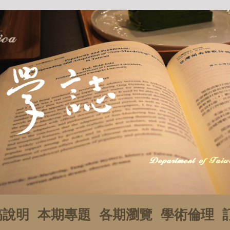
稿說明
本期專題
各期瀏覽
學術倫理