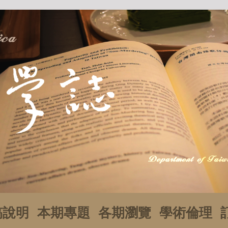
稿說明
本期專題
各期瀏覽
學術倫理