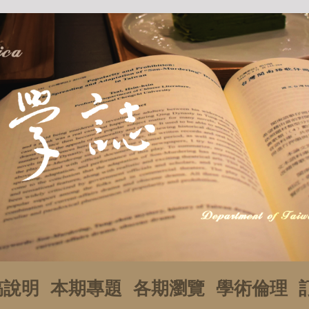
稿說明
本期專題
各期瀏覽
學術倫理