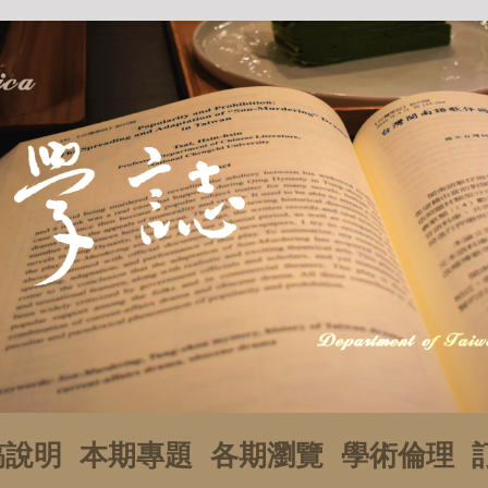
稿說明
本期專題
各期瀏覽
學術倫理