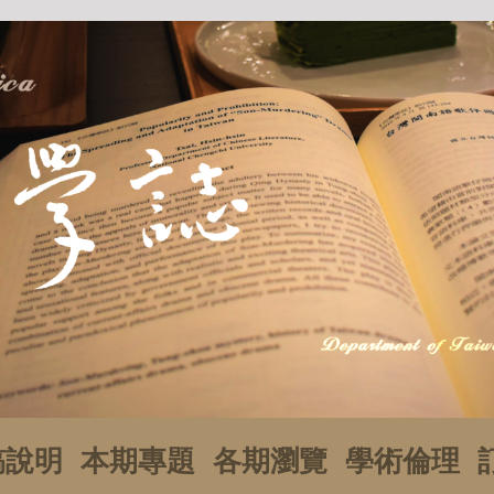
稿說明
本期專題
各期瀏覽
學術倫理