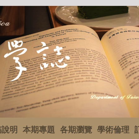
稿說明
本期專題
各期瀏覽
學術倫理