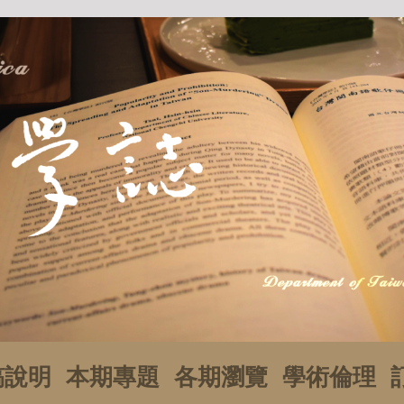
稿說明
本期專題
各期瀏覽
學術倫理