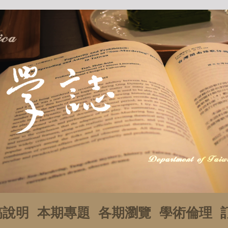
稿說明
本期專題
各期瀏覽
學術倫理